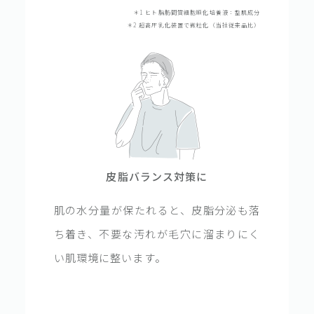
＊1 ヒト脂肪間質細胞順化培養液：整肌成分
＊2 超高圧乳化装置で微粒化（当社従来品比）
皮脂バランス対策に
肌の水分量が保たれると、皮脂分泌も落
ち着き、不要な汚れが毛穴に溜まりにく
い肌環境に整います。