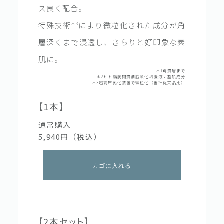
ス良く配合。
特殊技術
により微粒化された成分が角
＊3
層深くまで浸透し、さらりと好印象な素
肌に。
＊1角質層まで
＊2ヒト脂肪間質細胞順化培養液：整肌成分
＊3超高圧乳化装置で微粒化（当社従来品比）
【1本】
通常購入
5,940円（税込）
カゴに入れる
【2本セット】