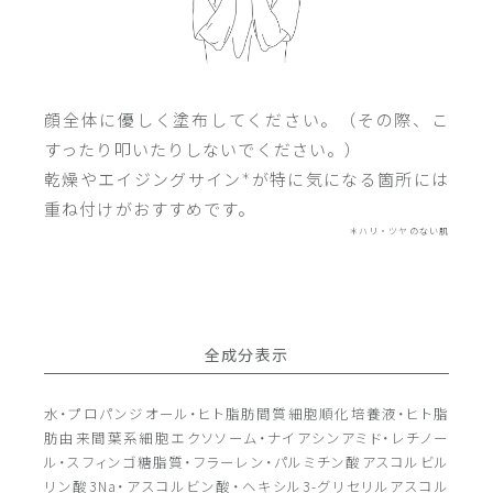
顔全体に優しく塗布してください。（その際、こ
すったり叩いたりしないでください。）
乾燥やエイジングサイン
が特に気になる箇所には
＊
重ね付けがおすすめです。
＊ハリ・ツヤのない肌
全成分表示
水・プロパンジオール・ヒト脂肪間質細胞順化培養液・ヒト脂
肪由来間葉系細胞エクソソーム・ナイアシンアミド・レチノー
ル・スフィンゴ糖脂質・フラーレン・パルミチン酸アスコルビル
リン酸3Na・アスコルビン酸・ヘキシル3-グリセリルアスコル