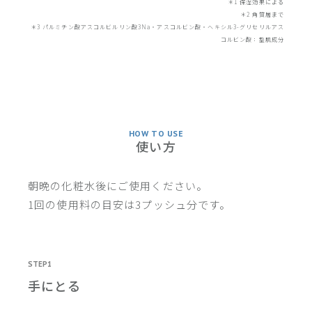
＊1 保湿効果による
＊2 角質層まで
＊3 パルミチン酸アスコルビルリン酸3Na・アスコルビン酸・ヘキシル3-グリセリルアス
コルビン酸：整肌成分
HOW TO USE
使い方
朝晩の化粧水後にご使用ください。
1回の使用料の目安は3プッシュ分です。
STEP1
手にとる