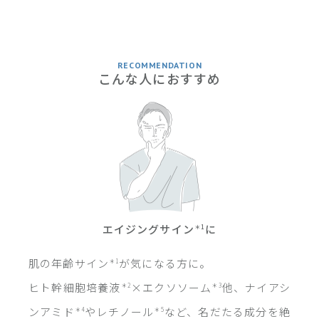
RECOMMENDATION
こんな人におすすめ
エイジングサイン
に
＊1
肌の年齢サイン
が気になる方に。
＊1
ヒト幹細胞培養液
×エクソソーム
他、ナイアシ
＊2
＊3
ンアミド
やレチノール
など、名だたる成分を絶
＊4
＊5