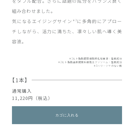
をダブル配合。さらに話題の成分をバランス良く
組み合わせました。
気になるエイジングサイン
に多角的にアプロー
＊3
チしながら、活力に満ちた、凛々しい肌へ導く美
容液。
＊1ヒト脂肪間質細胞順化培養液：整肌成分
＊2ヒト脂肪由来間葉系細胞エクソソーム：整肌成分
＊3ハリ・ツヤのない肌
【1本】
通常購入
11,220円（税込）
カゴに入れる