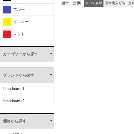
通常・定期
すべて表示
通常購入可能
定
ブルー
イエロー
レッド
カテゴリーから探す
ブランドから探す
brandname1
brandname2
価格から探す