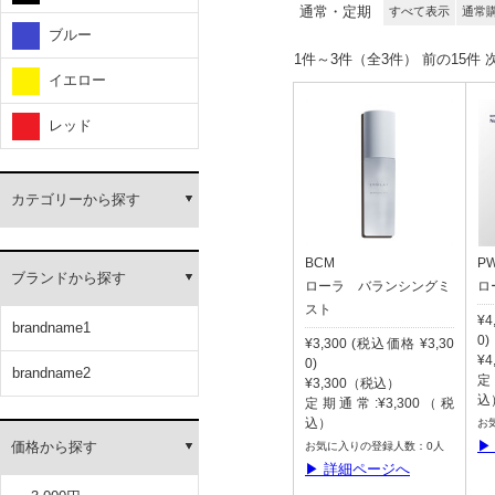
通常・定期
すべて表示
通常
ブルー
1件～3件（全3件） 前
イエロー
レッド
カテゴリーから探す
BCM
P
ブランドから探す
ローラ バランシングミ
ロ
スト
¥4
brandname1
0)
¥3,300 (税込価格 ¥3,30
¥
0)
brandname2
定
¥3,300（税込）
込
定期通常:¥3,300（税
込）
お
▶
価格から探す
お気に入りの登録人数：0人
▶ 詳細ページへ