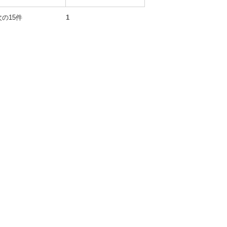
の15件 次の15件
1