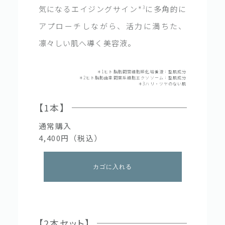
気になるエイジングサイン
に多角的に
＊3
アプローチしながら、活力に満ちた、
凛々しい肌へ導く美容液。
＊1ヒト脂肪間質細胞順化培養液：整肌成分
＊2ヒト脂肪由来間葉系細胞エクソソーム：整肌成分
＊3ハリ・ツヤのない肌
【1本】
通常購入
4,400円（税込）
カゴに入れる
【2本セット】