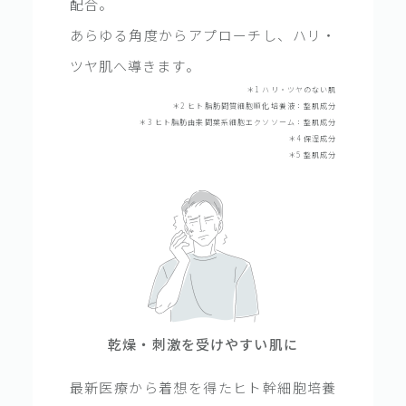
配合。
あらゆる角度からアプローチし、ハリ・
ツヤ肌へ導きます。
＊1 ハリ・ツヤのない肌
＊2 ヒト脂肪間質細胞順化培養液：整肌成分
＊3 ヒト脂肪由来間葉系細胞エクソソーム：整肌成分
＊4 保湿成分
＊5 整肌成分
乾燥・刺激を受けやすい肌に
最新医療から着想を得たヒト幹細胞培養