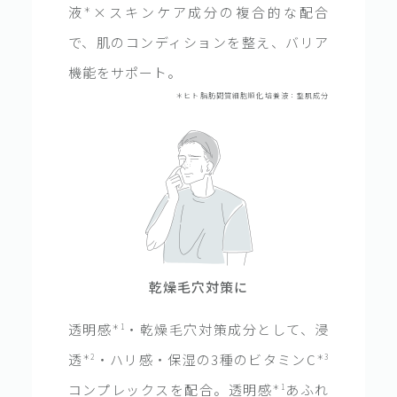
液
×スキンケア成分の複合的な配合
＊
で、肌のコンディションを整え、バリア
機能をサポート。
＊ヒト脂肪間質細胞順化培養液：整肌成分
乾燥毛穴対策に
透明感
・乾燥毛穴対策成分として、浸
＊1
透
・ハリ感・保湿の3種のビタミンC
＊2
＊3
コンプレックスを配合。透明感
あふれ
＊1