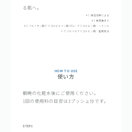
る肌へ。
＊1 保湿効果による
＊2 角質層まで
＊3 パルミチン酸アスコルビルリン酸3Na・アスコルビン酸・ヘキシル
3-グリセリルアスコルビン酸：整肌成分
HOW TO USE
使い方
朝晩の化粧水後にご使用ください。
1回の使用料の目安は3プッシュ分です。
STEP1