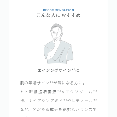
RECOMMENDATION
こんな人におすすめ
エイジングサイン
に
＊1
肌の年齢サイン
が気になる方に。
＊1
ヒト幹細胞培養液
×エクソソーム
＊2
＊3
他、ナイアシンアミド
やレチノール
＊4
＊5
など、名だたる成分を絶妙なバランスで